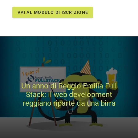
VAI AL MODULO DI ISCRIZIONE
Un anno di Reggio Emilia Full
Stack: il web development
reggiano riparte da una birra