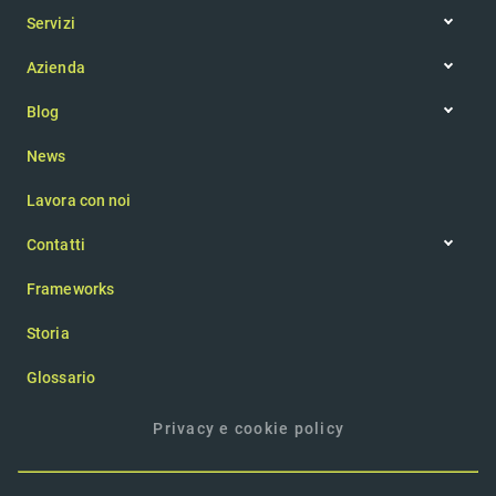
Servizi
Web app
Azienda
IoT
Filosofia aziendale
Realtà aumentata
Blog
Team
Articoli
App mobile
News
Newsletter
Sito web
Consulenza
Lavora con noi
UI/UX design
Contatti
Contattaci
Frameworks
Chiedi un preventivo
Storia
Glossario
Privacy e cookie policy