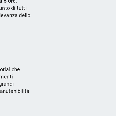
a 5 ore.
nto di tutti
ilevanza dello
orial che
imenti
grandi
anutenibilità