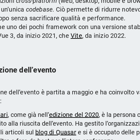
azioni
cross-platform
(web, desktop, mobile e bro
 un’unica
codebase
. Ciò permette di ridurre notev
uppo senza sacrificare qualità e performance.
e uno dei pochi framework con una versione stab
Vue 3, da inizio 2021, che
Vite
, da inizio 2022.
zione dell’evento
one dell’evento è partita a maggio e ha coinvolto 
:
ari
, come già nell’
edizione del 2020
, è la persona 
to alla riuscita dell’evento. Ha gestito l’organizza
i articoli sul
blog di Quasar
e si è occupato delle p