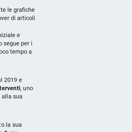
te le grafiche
er di articoli
niziale e
o segue per i
 poco tempo a
al 2019 e
terventi
, uno
 alla sua
to la sua