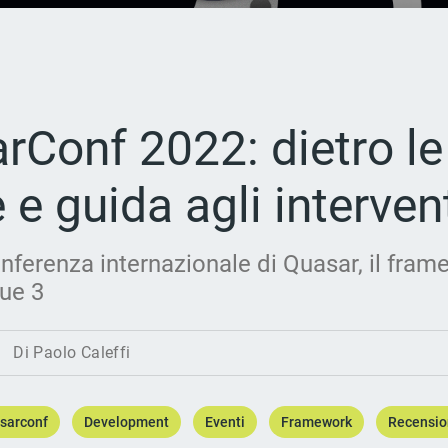
rConf 2022: dietro le
 e guida agli interven
ferenza internazionale di Quasar, il fram
ue 3
Di Paolo Caleffi
sarconf
Development
Eventi
Framework
Recensio