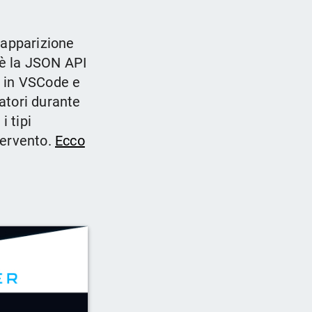
 apparizione
’è la JSON API
o in VSCode e
patori durante
i tipi
tervento.
Ecco