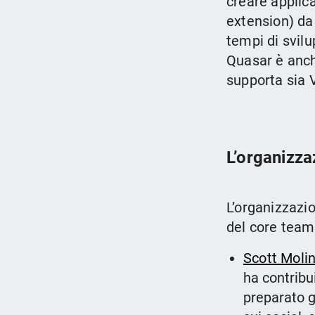
creare applic
extension) da
tempi di svil
Quasar è anch
supporta sia 
L’organizza
L’organizzazi
del core team
Scott Molin
ha contribui
preparato gl