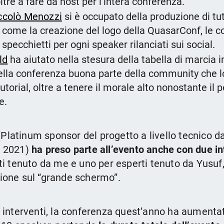
oltre a fare da host per l’intera conferenza.
ccolò Menozzi
si è occupato della produzione di tut
 come la creazione del logo della QuasarConf, le cov
i specchietti per ogni speaker rilanciati sui social.
ld
ha aiutato nella stesura della tabella di marcia i
ella conferenza buona parte della community che l
tutorial, oltre a tenere il morale alto nonostante il
e.
Platinum sponsor del progetto a livello tecnico d
l 2021)
ha preso parte all’evento anche con due in
ti tenuto da me e uno per esperti tenuto da Yusuf,
ione sul “grande schermo”.
i interventi, la conferenza quest’anno ha aumenta