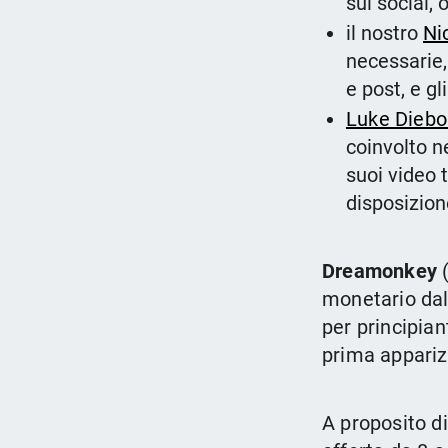
sui social, 
il nostro
Ni
necessarie,
e post, e gl
Luke Diebo
coinvolto n
suoi video 
disposizion
Dreamonkey
(
monetario da
per principian
prima appariz
A proposito d