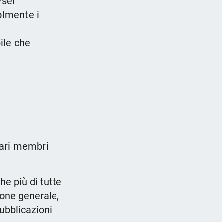
wser
olmente i
ile che
vari membri
che più di tutte
zione generale,
ubblicazioni