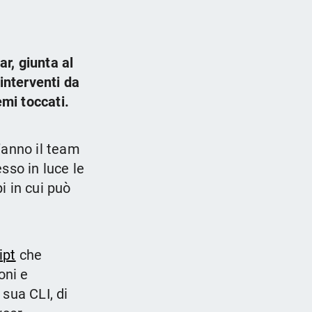
r, giunta al
nterventi da
emi toccati.
’anno il team
so in luce le
i in cui può
ipt
che
oni e
 sua CLI, di