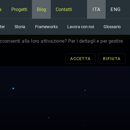
a
Progetti
Blog
Contatti
ITA
ENG
ter
Storia
Frameworks
Lavora con noi
Glossario
consenti alla loro attivazione? Per i dettagli e per gestire
ACCETTA
RIFIUTA