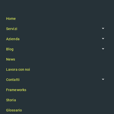
Home
Servizi
Web app
Azienda
IoT
Filosofia aziendale
Realtà aumentata
Blog
Team
Articoli
App mobile
News
Newsletter
Sito web
Consulenza
Lavora con noi
UI/UX design
Contatti
Contattaci
Frameworks
Chiedi un preventivo
Storia
Glossario