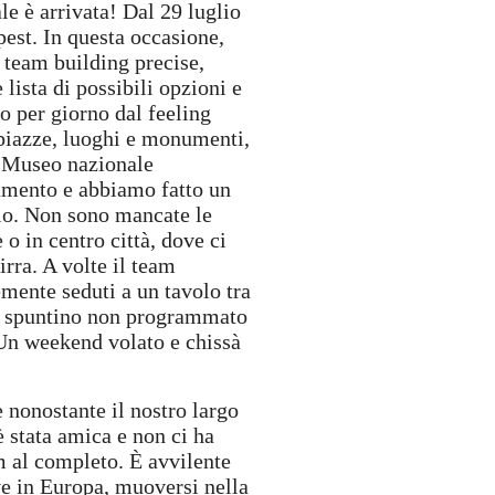
e è arrivata! Dal 29 luglio
pest. In questa occasione,
i team building precise,
lista di possibili opzioni e
no per giorno dal feeling
e piazze, luoghi e monumenti,
il Museo nazionale
lamento e abbiamo fatto un
bio. Non sono mancate le
 o in centro città, dove ci
irra. A volte il team
mente seduti a un tavolo tra
no spuntino non programmato
. Un weekend volato e chissà
 nonostante il nostro largo
è stata amica e non ci ha
m al completo. È avvilente
ve in Europa, muoversi nella