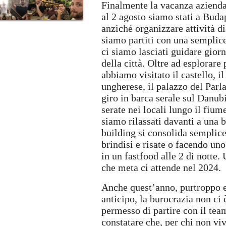
Finalmente la vacanza aziendal
al 2 agosto siamo stati a Buda
anziché organizzare attività d
siamo partiti con una semplice 
ci siamo lasciati guidare gior
della città. Oltre ad esplorar
abbiamo visitato il castello, 
ungherese, il palazzo del Par
giro in barca serale sul Danu
serate nei locali lungo il fiume
siamo rilassati davanti a una b
building si consolida semplice
brindisi e risate o facendo u
in un fastfood alle 2 di notte
che meta ci attende nel 2024.
Anche quest’anno, purtroppo e
anticipo, la burocrazia non ci 
permesso di partire con il tea
constatare che, per chi non vi