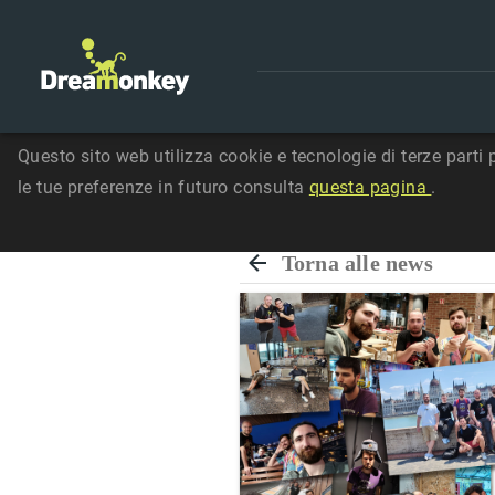
Questo sito web utilizza cookie e tecnologie di terze parti 
le tue preferenze in futuro consulta
questa pagina
.
Torna alle news