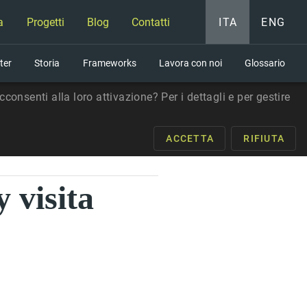
a
Progetti
Blog
Contatti
ITA
ENG
ter
Storia
Frameworks
Lavora con noi
Glossario
consenti alla loro attivazione? Per i dettagli e per gestire
ACCETTA
RIFIUTA
 visita