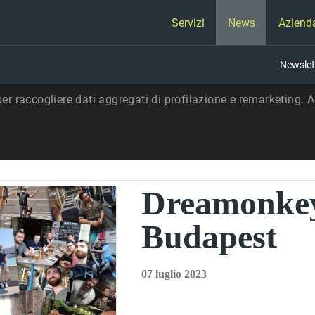
Servizi
News
Aziend
Newslet
per raccogliere dati aggregati di profilazione e remarketing. Ac
Dreamonkey
Budapest
07 luglio 2023