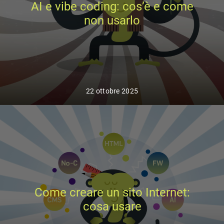
AI e vibe coding: cos’è e come
non usarlo
22 ottobre 2025
Come creare un sito Internet:
cosa usare