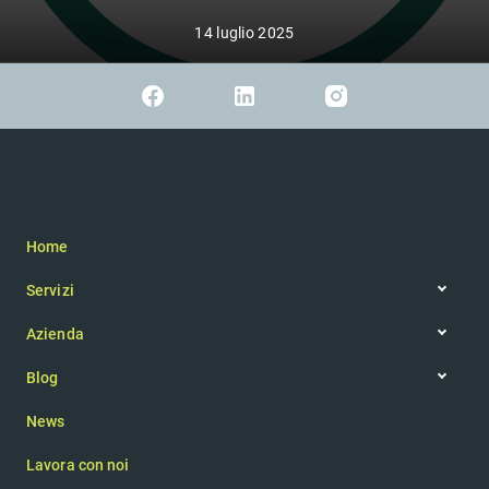
14 luglio 2025
Home
Servizi
Web app
Azienda
IoT
Filosofia aziendale
Realtà aumentata
Blog
Team
Articoli
App mobile
News
Newsletter
Sito web
Consulenza
Lavora con noi