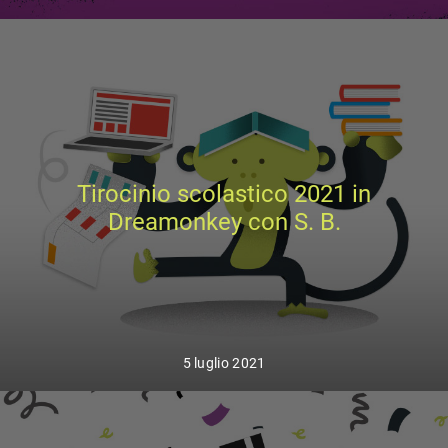
Tirocinio scolastico 2021 in
Dreamonkey con S. B.
5 luglio 2021