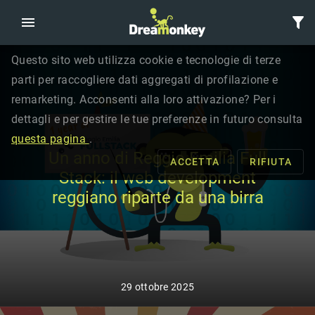
Questo sito web utilizza cookie e tecnologie di terze
parti per raccogliere dati aggregati di profilazione e
remarketing. Acconsenti alla loro attivazione? Per i
dettagli e per gestire le tue preferenze in futuro consulta
questa pagina
.
Un anno di Reggio Emilia Full
ACCETTA
RIFIUTA
Stack: il web development
reggiano riparte da una birra
29 ottobre 2025