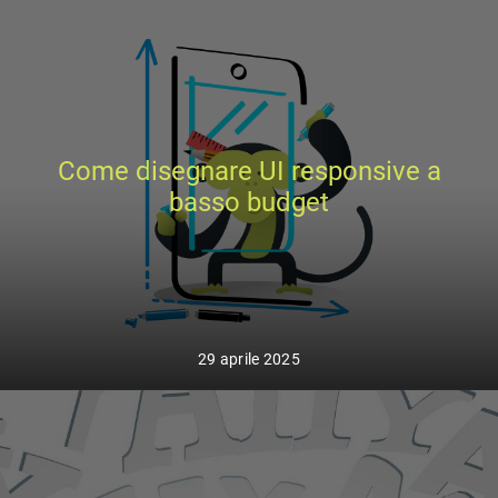
Come disegnare UI responsive a
basso budget
29 aprile 2025