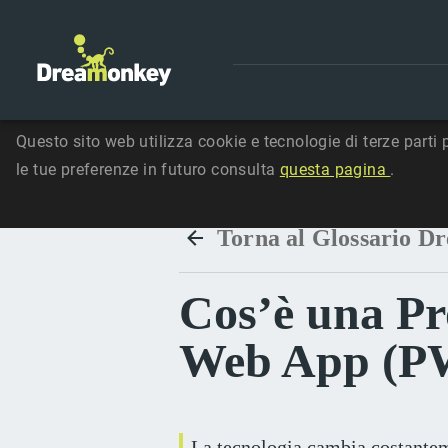
Questo sito web utilizza cookie e tecnologie di terze parti 
le tue preferenze in futuro consulta
questa pagina
.
Torna al Glossario D
Cos’è una Pr
Web App (P
La tecnologia cambia costantem