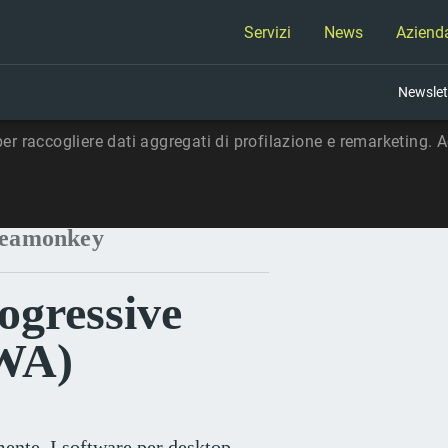
Servizi
News
Aziend
Newslet
per raccogliere dati aggregati di profilazione e remarketing. Ac
reamonkey
ogressive
WA)
ente. I software per desktop