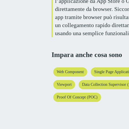
l’applicazione da App Store o 
direttamente da browser. Sicco
app tramite browser può risulta
un collegamento rapido direttam
usando una semplice funzionalit
Impara anche cosa sono
Web Component
Single Page Applicat
Viewport
Data Collection Supervisor
Proof Of Concept (POC)