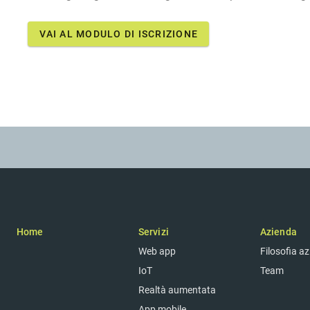
VAI AL MODULO DI ISCRIZIONE
Home
Servizi
Azienda
Web app
Filosofia a
IoT
Team
Realtà aumentata
App mobile