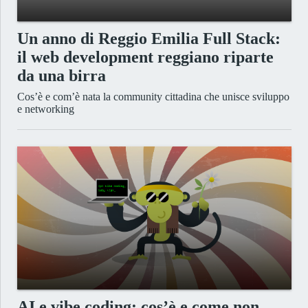
Un anno di Reggio Emilia Full Stack:
il web development reggiano riparte
da una birra
Cos’è e com’è nata la community cittadina che unisce sviluppo
e networking
AI e vibe coding: cos’è e come non