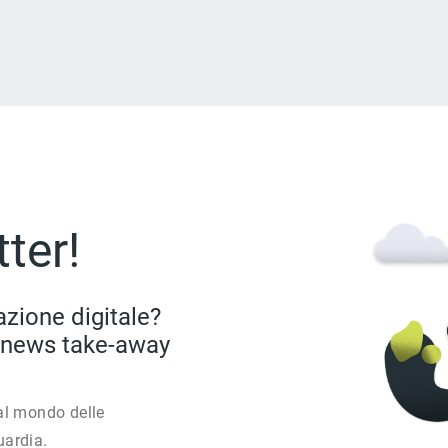
tter!
azione digitale?
i: news take-away
al mondo delle
uardia.