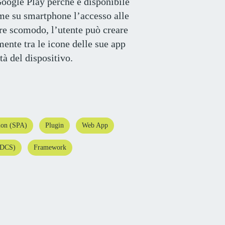
Google Play perché è disponibile
me su smartphone l’accesso alle
re scomodo, l’utente può creare
ente tra le icone delle sue app
à del dispositivo.
ion (SPA)
Plugin
Web App
 (DCS)
Framework