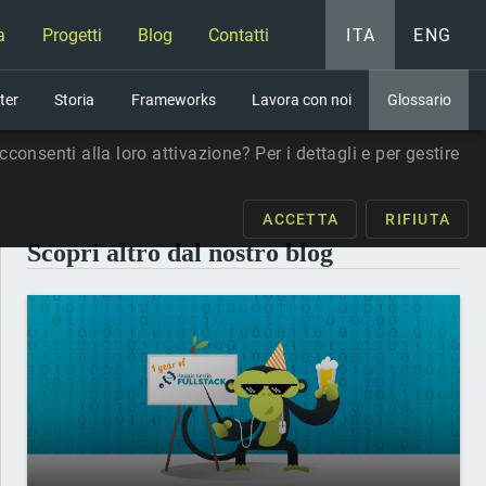
a
Progetti
Blog
Contatti
ITA
ENG
ter
Storia
Frameworks
Lavora con noi
Glossario
consenti alla loro attivazione? Per i dettagli e per gestire
ACCETTA
RIFIUTA
Scopri altro dal nostro blog